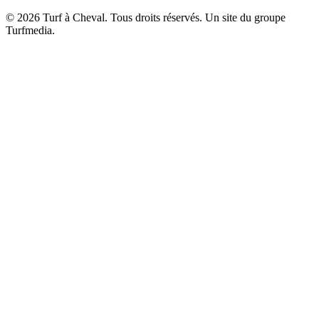
© 2026 Turf à Cheval. Tous droits réservés. Un site du groupe
Turfmedia.