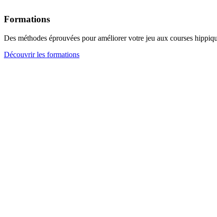
Formations
Des méthodes éprouvées pour améliorer votre jeu aux courses hippiqu
Découvrir les formations