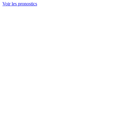
Voir les pronostics