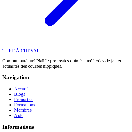
TURF
À CHEVAL
Communauté turf PMU : pronostics quinté+, méthodes de jeu et
actualités des courses hippiques.
Navigation
Accueil
Blogs
Pronostics
Formations
Membres
Aide
Informations