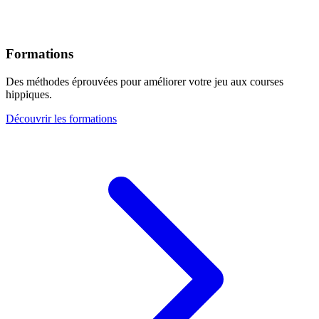
Formations
Des méthodes éprouvées pour améliorer votre jeu aux courses
hippiques.
Découvrir les formations