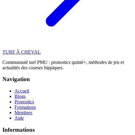
TURF
À CHEVAL
Communauté turf PMU : pronostics quinté+, méthodes de jeu et
actualités des courses hippiques.
Navigation
Accueil
Blogs
Pronostics
Formations
Membres
Aide
Informations