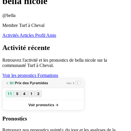
bella nicole
@bella
Membre Turf à Cheval
Activités
Articles
Profil
Amis
Activité récente
Retrouvez l'activité et les pronostics de bella nicole sur la
communauté Turf à Cheval.
Voir les pronostics
Formations
Pronostics
Retrouvez nos pronostics quinté+ du jour et les analyses de la