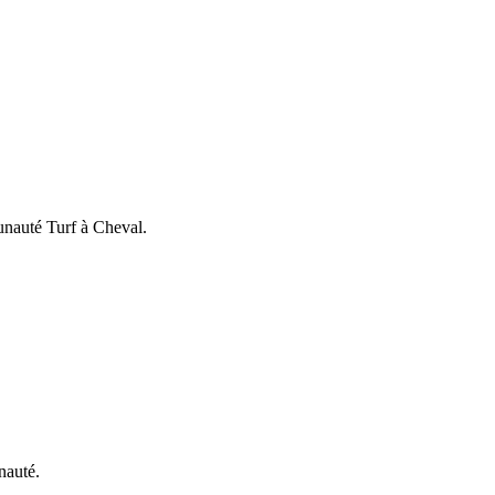
unauté Turf à Cheval.
nauté.