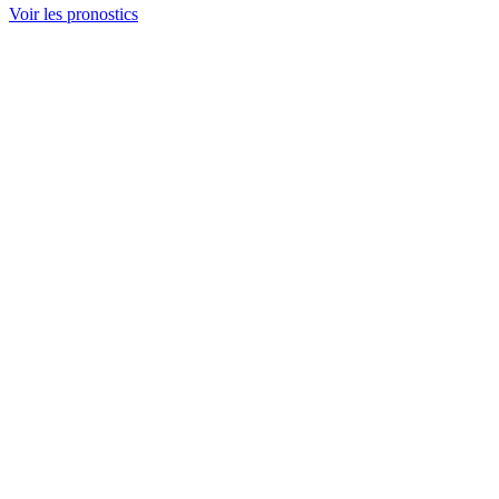
Voir les pronostics