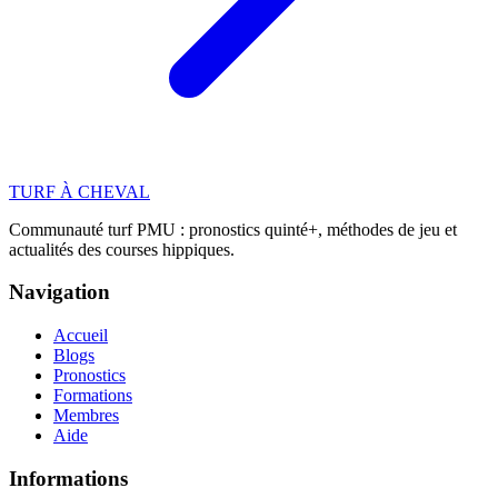
TURF
À CHEVAL
Communauté turf PMU : pronostics quinté+, méthodes de jeu et
actualités des courses hippiques.
Navigation
Accueil
Blogs
Pronostics
Formations
Membres
Aide
Informations