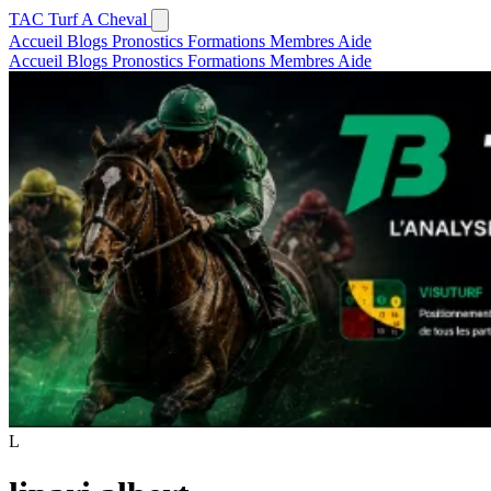
TAC
Turf A Cheval
Accueil
Blogs
Pronostics
Formations
Membres
Aide
Accueil
Blogs
Pronostics
Formations
Membres
Aide
L