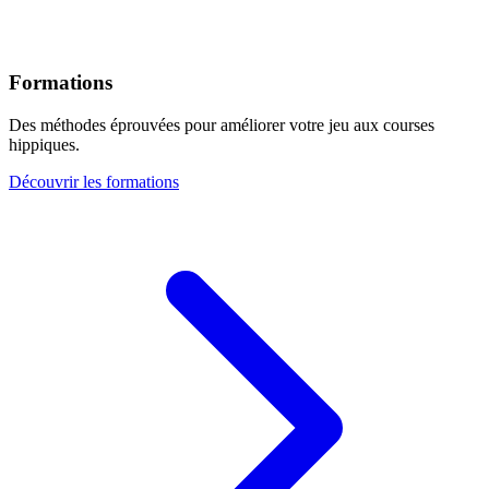
Formations
Des méthodes éprouvées pour améliorer votre jeu aux courses
hippiques.
Découvrir les formations