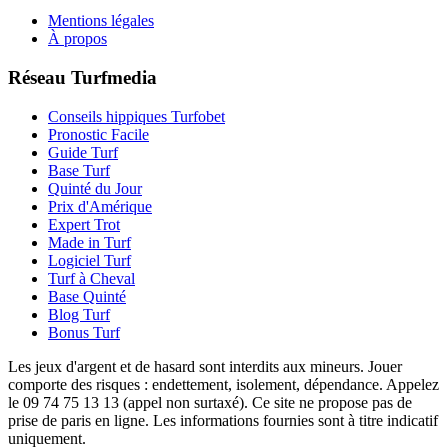
Mentions légales
À propos
Réseau Turfmedia
Conseils hippiques Turfobet
Pronostic Facile
Guide Turf
Base Turf
Quinté du Jour
Prix d'Amérique
Expert Trot
Made in Turf
Logiciel Turf
Turf à Cheval
Base Quinté
Blog Turf
Bonus Turf
Les jeux d'argent et de hasard sont interdits aux mineurs. Jouer
comporte des risques : endettement, isolement, dépendance. Appelez
le 09 74 75 13 13 (appel non surtaxé). Ce site ne propose pas de
prise de paris en ligne. Les informations fournies sont à titre indicatif
uniquement.