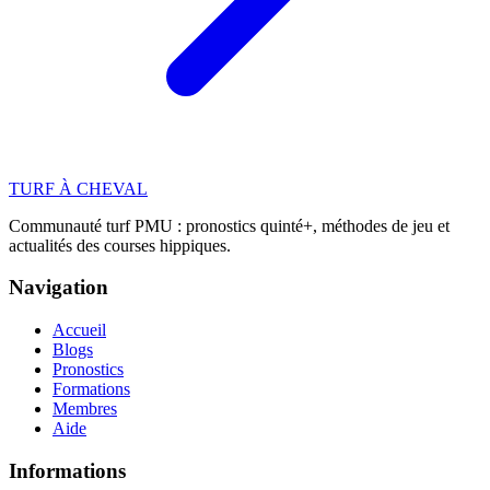
TURF
À CHEVAL
Communauté turf PMU : pronostics quinté+, méthodes de jeu et
actualités des courses hippiques.
Navigation
Accueil
Blogs
Pronostics
Formations
Membres
Aide
Informations