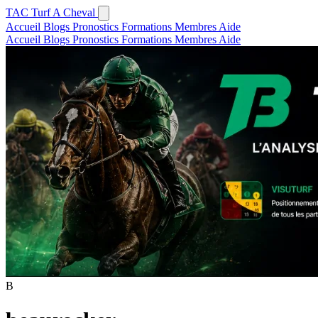
TAC
Turf A Cheval
Accueil
Blogs
Pronostics
Formations
Membres
Aide
Accueil
Blogs
Pronostics
Formations
Membres
Aide
B