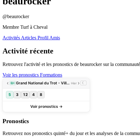
beaurocker
@beaurocker
Membre Turf à Cheval
Activités
Articles
Profil
Amis
Activité récente
Retrouvez l'activité et les pronostics de beaurocker sur la communaut
Voir les pronostics
Formations
Pronostics
Retrouvez nos pronostics quinté+ du jour et les analyses de la commu