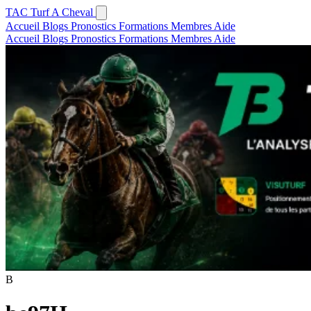
TAC
Turf A Cheval
Accueil
Blogs
Pronostics
Formations
Membres
Aide
Accueil
Blogs
Pronostics
Formations
Membres
Aide
B