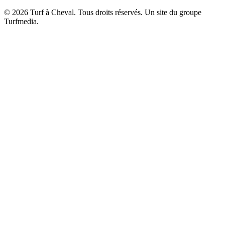
© 2026 Turf à Cheval. Tous droits réservés. Un site du groupe
Turfmedia.