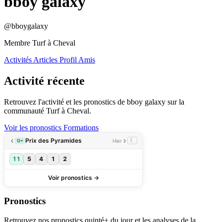
bboy galaxy
@bboygalaxy
Membre Turf à Cheval
Activités
Articles
Profil
Amis
Activité récente
Retrouvez l'activité et les pronostics de bboy galaxy sur la
communauté Turf à Cheval.
Voir les pronostics
Formations
Pronostics
Retrouvez nos pronostics quinté+ du jour et les analyses de la