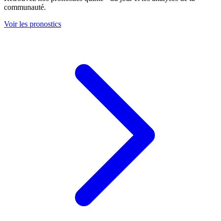
communauté.
Voir les pronostics