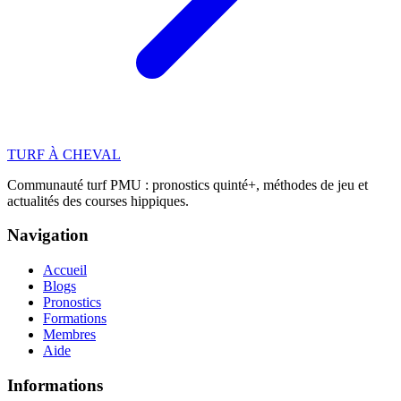
TURF
À CHEVAL
Communauté turf PMU : pronostics quinté+, méthodes de jeu et
actualités des courses hippiques.
Navigation
Accueil
Blogs
Pronostics
Formations
Membres
Aide
Informations