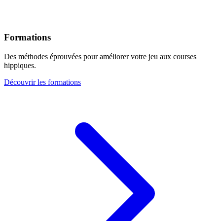
Formations
Des méthodes éprouvées pour améliorer votre jeu aux courses
hippiques.
Découvrir les formations