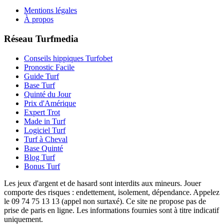
Mentions légales
À propos
Réseau Turfmedia
Conseils hippiques Turfobet
Pronostic Facile
Guide Turf
Base Turf
Quinté du Jour
Prix d'Amérique
Expert Trot
Made in Turf
Logiciel Turf
Turf à Cheval
Base Quinté
Blog Turf
Bonus Turf
Les jeux d'argent et de hasard sont interdits aux mineurs. Jouer
comporte des risques : endettement, isolement, dépendance. Appelez
le 09 74 75 13 13 (appel non surtaxé). Ce site ne propose pas de
prise de paris en ligne. Les informations fournies sont à titre indicatif
uniquement.