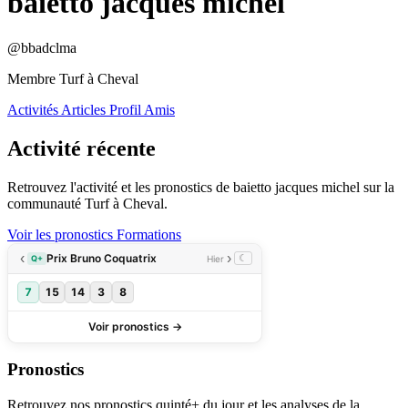
baietto jacques michel
@bbadclma
Membre Turf à Cheval
Activités
Articles
Profil
Amis
Activité récente
Retrouvez l'activité et les pronostics de baietto jacques michel sur la
communauté Turf à Cheval.
Voir les pronostics
Formations
Pronostics
Retrouvez nos pronostics quinté+ du jour et les analyses de la