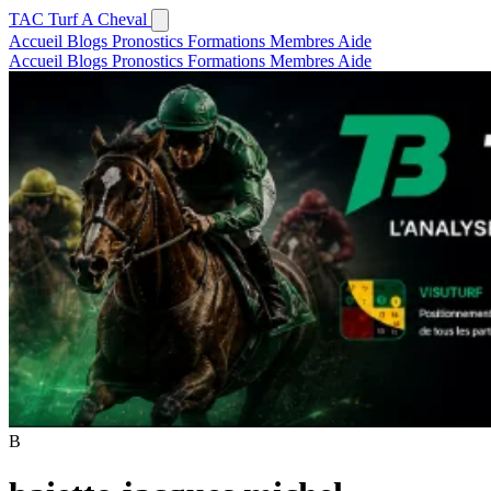
TAC
Turf A Cheval
Accueil
Blogs
Pronostics
Formations
Membres
Aide
Accueil
Blogs
Pronostics
Formations
Membres
Aide
B