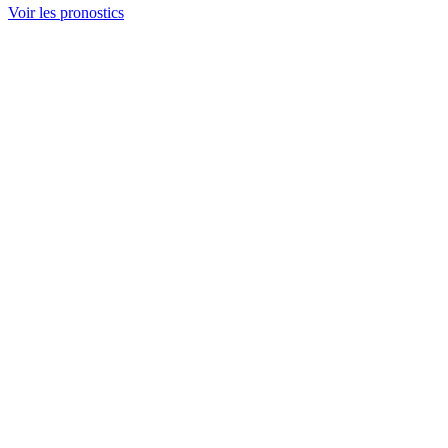
Voir les pronostics