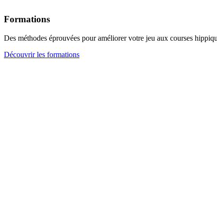
Formations
Des méthodes éprouvées pour améliorer votre jeu aux courses hippiqu
Découvrir les formations