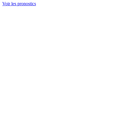
Voir les pronostics