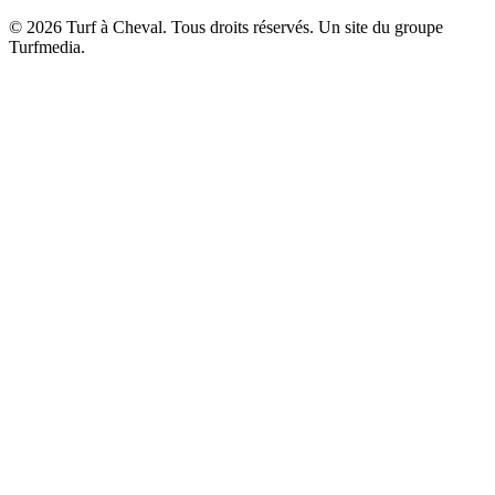
© 2026 Turf à Cheval. Tous droits réservés. Un site du groupe
Turfmedia.