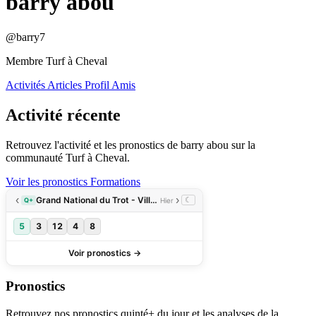
barry abou
@barry7
Membre Turf à Cheval
Activités
Articles
Profil
Amis
Activité récente
Retrouvez l'activité et les pronostics de barry abou sur la
communauté Turf à Cheval.
Voir les pronostics
Formations
Pronostics
Retrouvez nos pronostics quinté+ du jour et les analyses de la