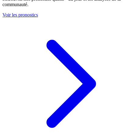
communauté.
Voir les pronostics