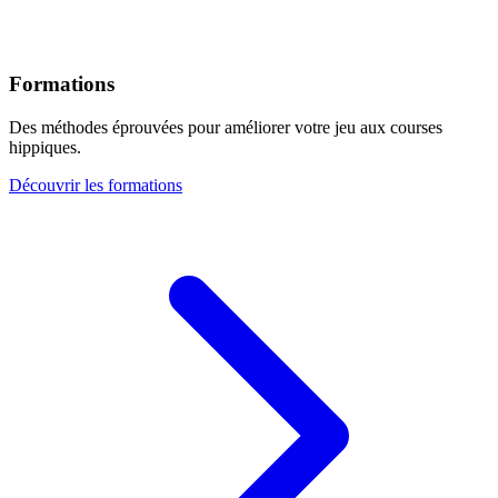
Formations
Des méthodes éprouvées pour améliorer votre jeu aux courses
hippiques.
Découvrir les formations