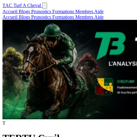
TAC
Turf A Cheval
Accueil
Blogs
Pronostics
Formations
Membres
Aide
Accueil
Blogs
Pronostics
Formations
Membres
Aide
T