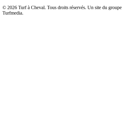
© 2026 Turf à Cheval. Tous droits réservés. Un site du groupe
Turfmedia.