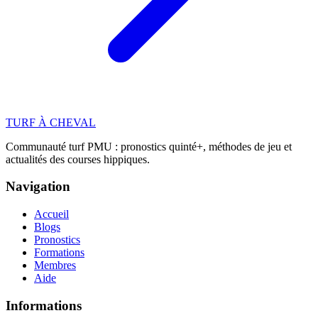
TURF
À CHEVAL
Communauté turf PMU : pronostics quinté+, méthodes de jeu et
actualités des courses hippiques.
Navigation
Accueil
Blogs
Pronostics
Formations
Membres
Aide
Informations