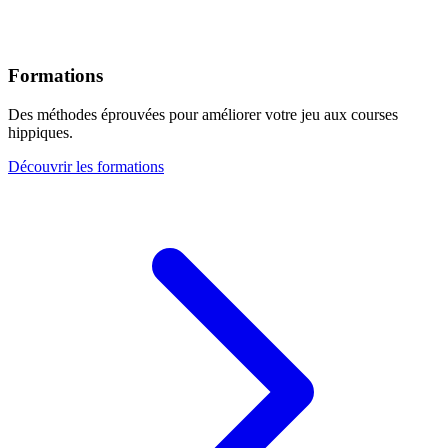
Formations
Des méthodes éprouvées pour améliorer votre jeu aux courses
hippiques.
Découvrir les formations