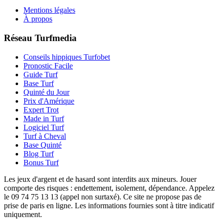
Mentions légales
À propos
Réseau Turfmedia
Conseils hippiques Turfobet
Pronostic Facile
Guide Turf
Base Turf
Quinté du Jour
Prix d'Amérique
Expert Trot
Made in Turf
Logiciel Turf
Turf à Cheval
Base Quinté
Blog Turf
Bonus Turf
Les jeux d'argent et de hasard sont interdits aux mineurs. Jouer
comporte des risques : endettement, isolement, dépendance. Appelez
le 09 74 75 13 13 (appel non surtaxé). Ce site ne propose pas de
prise de paris en ligne. Les informations fournies sont à titre indicatif
uniquement.