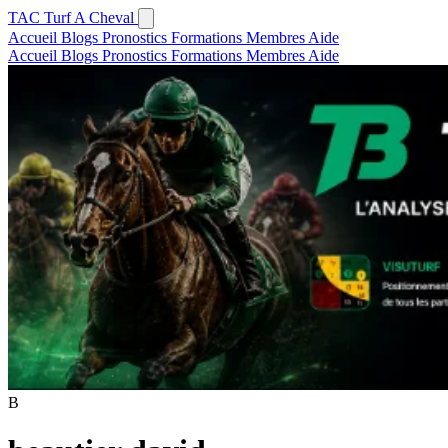
TAC
Turf A Cheval
Accueil
Blogs
Pronostics
Formations
Membres
Aide
Accueil
Blogs
Pronostics
Formations
Membres
Aide
B