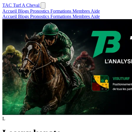
TAC
Turf A Cheval
Accueil
Blogs
Pronostics
Formations
Membres
Aide
Accueil
Blogs
Pronostics
Formations
Membres
Aide
L