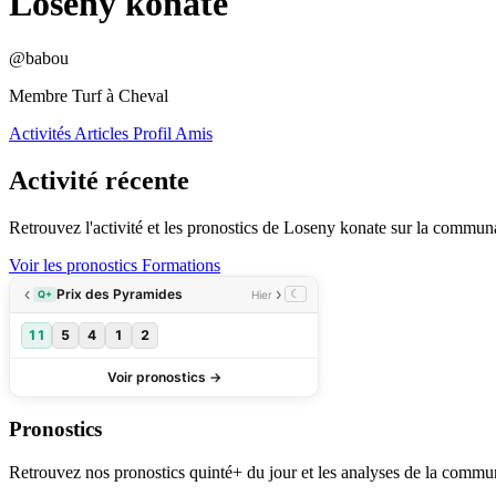
Loseny konate
@babou
Membre Turf à Cheval
Activités
Articles
Profil
Amis
Activité récente
Retrouvez l'activité et les pronostics de Loseny konate sur la commun
Voir les pronostics
Formations
Pronostics
Retrouvez nos pronostics quinté+ du jour et les analyses de la commu