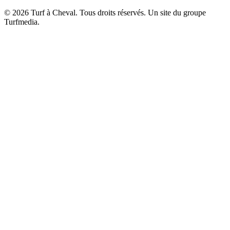
© 2026 Turf à Cheval. Tous droits réservés. Un site du groupe
Turfmedia.