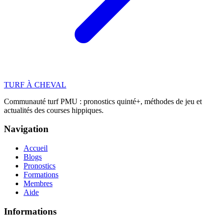
TURF
À CHEVAL
Communauté turf PMU : pronostics quinté+, méthodes de jeu et
actualités des courses hippiques.
Navigation
Accueil
Blogs
Pronostics
Formations
Membres
Aide
Informations