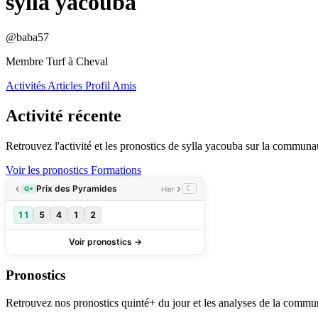
sylla yacouba
@baba57
Membre Turf à Cheval
Activités
Articles
Profil
Amis
Activité récente
Retrouvez l'activité et les pronostics de sylla yacouba sur la communa
Voir les pronostics
Formations
Pronostics
Retrouvez nos pronostics quinté+ du jour et les analyses de la commu