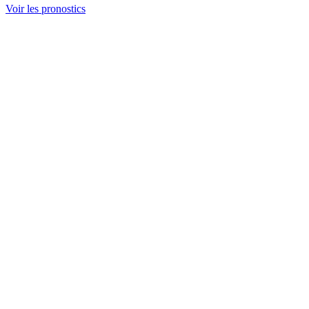
Voir les pronostics