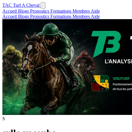
TAC
Turf A Cheval
Accueil
Blogs
Pronostics
Formations
Membres
Aide
Accueil
Blogs
Pronostics
Formations
Membres
Aide
S