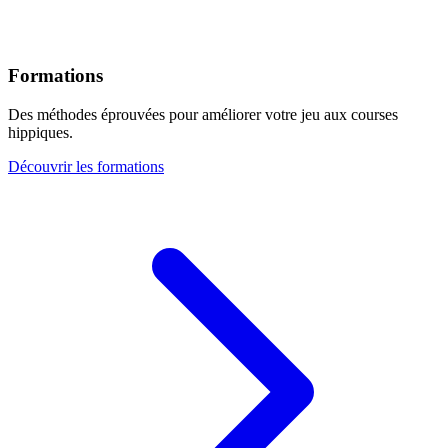
Formations
Des méthodes éprouvées pour améliorer votre jeu aux courses
hippiques.
Découvrir les formations