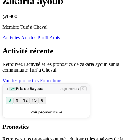
zakaria ayoub
@b400
Membre Turf à Cheval
Activités
Articles
Profil
Amis
Activité récente
Retrouvez l'activité et les pronostics de zakaria ayoub sur la
communauté Turf à Cheval.
Voir les pronostics
Formations
Pronostics
Retrouvez nos pronostics quinté+ du jour et les analyses de la