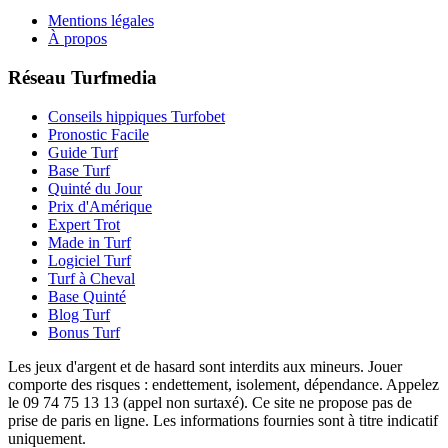
Mentions légales
À propos
Réseau Turfmedia
Conseils hippiques Turfobet
Pronostic Facile
Guide Turf
Base Turf
Quinté du Jour
Prix d'Amérique
Expert Trot
Made in Turf
Logiciel Turf
Turf à Cheval
Base Quinté
Blog Turf
Bonus Turf
Les jeux d'argent et de hasard sont interdits aux mineurs. Jouer
comporte des risques : endettement, isolement, dépendance. Appelez
le 09 74 75 13 13 (appel non surtaxé). Ce site ne propose pas de
prise de paris en ligne. Les informations fournies sont à titre indicatif
uniquement.