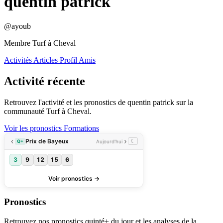
quentin patrick
@ayoub
Membre Turf à Cheval
Activités
Articles
Profil
Amis
Activité récente
Retrouvez l'activité et les pronostics de quentin patrick sur la
communauté Turf à Cheval.
Voir les pronostics
Formations
Pronostics
Retrouvez nos pronostics quinté+ du jour et les analyses de la