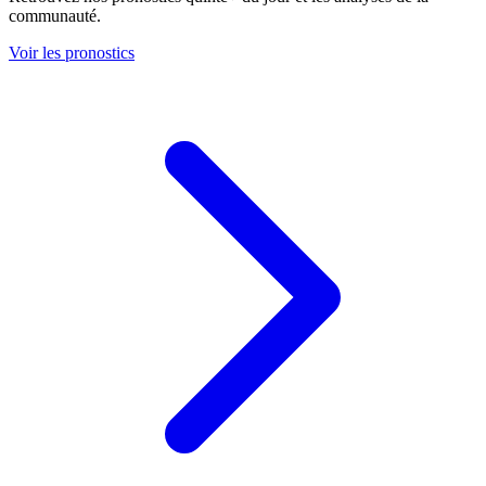
communauté.
Voir les pronostics