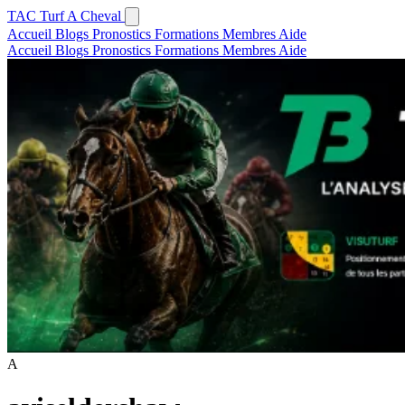
TAC
Turf A Cheval
Accueil
Blogs
Pronostics
Formations
Membres
Aide
Accueil
Blogs
Pronostics
Formations
Membres
Aide
A