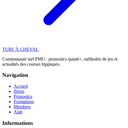
TURF
À CHEVAL
Communauté turf PMU : pronostics quinté+, méthodes de jeu et
actualités des courses hippiques.
Navigation
Accueil
Blogs
Pronostics
Formations
Membres
Aide
Informations