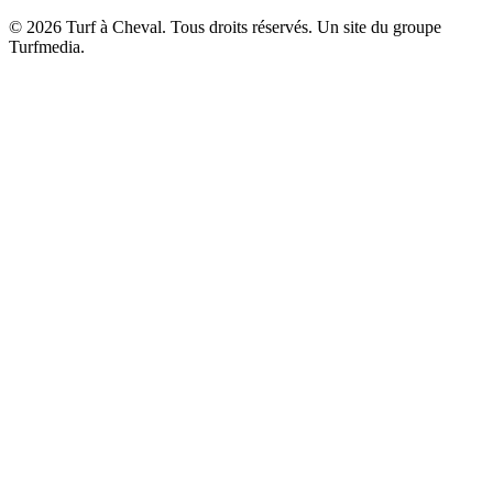
© 2026 Turf à Cheval. Tous droits réservés. Un site du groupe
Turfmedia.