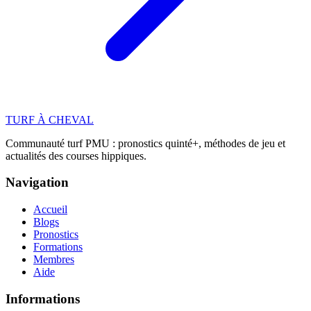
TURF
À CHEVAL
Communauté turf PMU : pronostics quinté+, méthodes de jeu et
actualités des courses hippiques.
Navigation
Accueil
Blogs
Pronostics
Formations
Membres
Aide
Informations