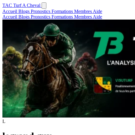
TAC
Turf A Cheval
Accueil
Blogs
Pronostics
Formations
Membres
Aide
Accueil
Blogs
Pronostics
Formations
Membres
Aide
L