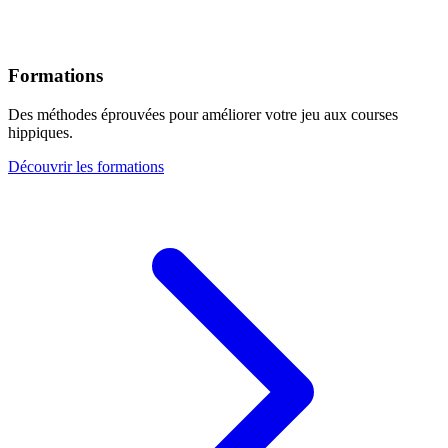
Formations
Des méthodes éprouvées pour améliorer votre jeu aux courses
hippiques.
Découvrir les formations