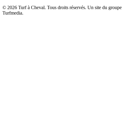
© 2026 Turf à Cheval. Tous droits réservés. Un site du groupe
Turfmedia.