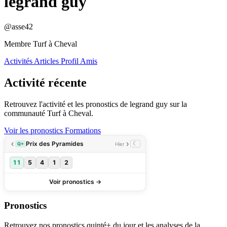
legrand guy
@asse42
Membre Turf à Cheval
Activités
Articles
Profil
Amis
Activité récente
Retrouvez l'activité et les pronostics de legrand guy sur la
communauté Turf à Cheval.
Voir les pronostics
Formations
Pronostics
Retrouvez nos pronostics quinté+ du jour et les analyses de la