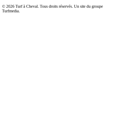
© 2026 Turf à Cheval. Tous droits réservés. Un site du groupe
Turfmedia.