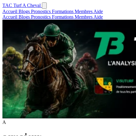
TAC
Turf A Cheval
Accueil
Blogs
Pronostics
Formations
Membres
Aide
Accueil
Blogs
Pronostics
Formations
Membres
Aide
A