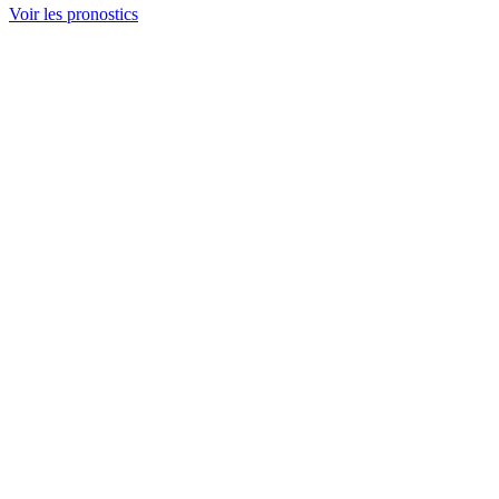
Voir les pronostics