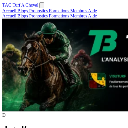
TAC
Turf A Cheval
Accueil
Blogs
Pronostics
Formations
Membres
Aide
Accueil
Blogs
Pronostics
Formations
Membres
Aide
D