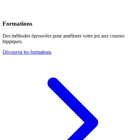
Formations
Des méthodes éprouvées pour améliorer votre jeu aux courses
hippiques.
Découvrir les formations