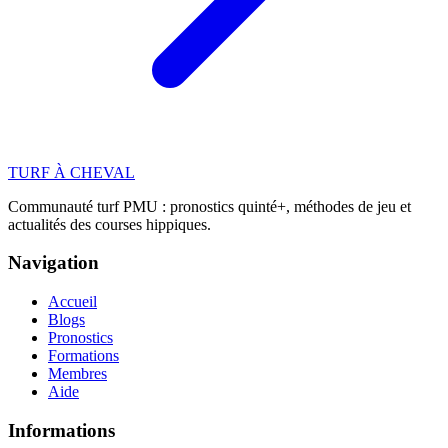
TURF
À CHEVAL
Communauté turf PMU : pronostics quinté+, méthodes de jeu et
actualités des courses hippiques.
Navigation
Accueil
Blogs
Pronostics
Formations
Membres
Aide
Informations