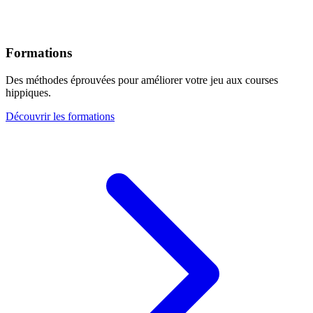
Formations
Des méthodes éprouvées pour améliorer votre jeu aux courses
hippiques.
Découvrir les formations