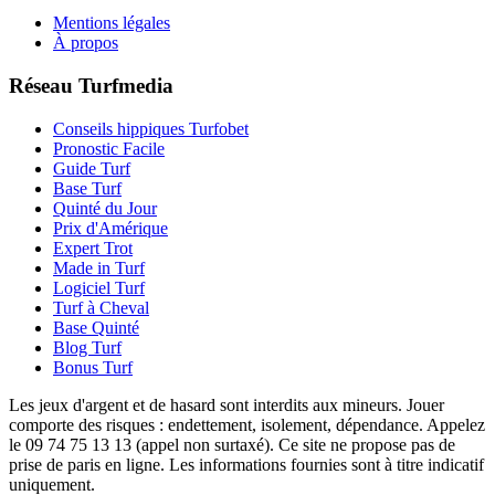
Mentions légales
À propos
Réseau Turfmedia
Conseils hippiques Turfobet
Pronostic Facile
Guide Turf
Base Turf
Quinté du Jour
Prix d'Amérique
Expert Trot
Made in Turf
Logiciel Turf
Turf à Cheval
Base Quinté
Blog Turf
Bonus Turf
Les jeux d'argent et de hasard sont interdits aux mineurs. Jouer
comporte des risques : endettement, isolement, dépendance. Appelez
le 09 74 75 13 13 (appel non surtaxé). Ce site ne propose pas de
prise de paris en ligne. Les informations fournies sont à titre indicatif
uniquement.