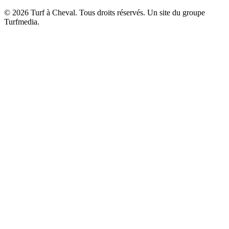
© 2026 Turf à Cheval. Tous droits réservés. Un site du groupe
Turfmedia.