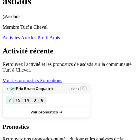
asdads
@asdads
Membre Turf à Cheval
Activités
Articles
Profil
Amis
Activité récente
Retrouvez l'activité et les pronostics de asdads sur la communauté
Turf à Cheval.
Voir les pronostics
Formations
Pronostics
Retrouvez nos pronostics quinté+ du jour et les analyses de la