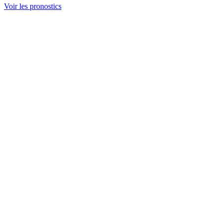
Voir les pronostics