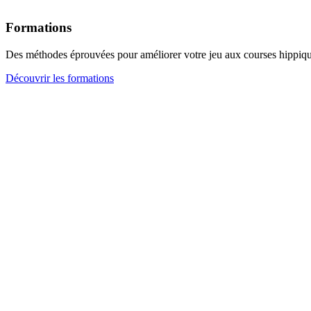
Formations
Des méthodes éprouvées pour améliorer votre jeu aux courses hippiqu
Découvrir les formations