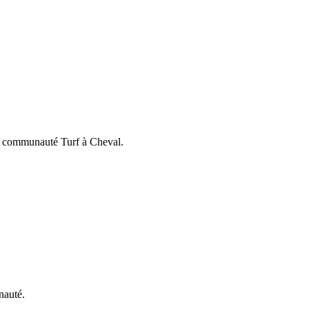
 la communauté Turf à Cheval.
nauté.