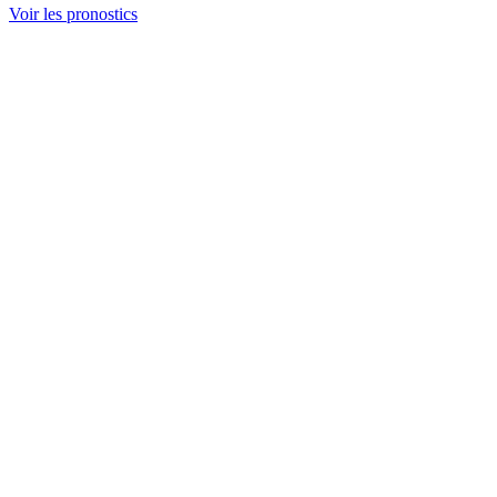
Voir les pronostics