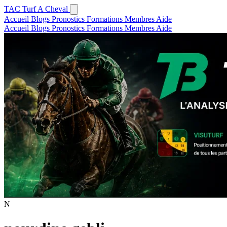
TAC
Turf A Cheval
Accueil
Blogs
Pronostics
Formations
Membres
Aide
Accueil
Blogs
Pronostics
Formations
Membres
Aide
N