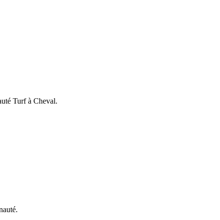
auté Turf à Cheval.
nauté.