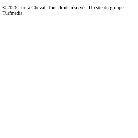
© 2026 Turf à Cheval. Tous droits réservés. Un site du groupe
Turfmedia.