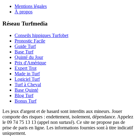
Mentions légales
À propos
Réseau Turfmedia
Conseils hippiques Turfobet
Pronostic Facile
Guide Turf
Base Turf
Quinté du Jour
Prix d'Amérique
Expert Trot
Made in Turf
Logiciel Turf
Turf à Cheval
Base Quinté
Blog Turf
Bonus Turf
Les jeux d'argent et de hasard sont interdits aux mineurs. Jouer
comporte des risques : endettement, isolement, dépendance. Appelez
le 09 74 75 13 13 (appel non surtaxé). Ce site ne propose pas de
prise de paris en ligne. Les informations fournies sont à titre indicatif
uniquement.