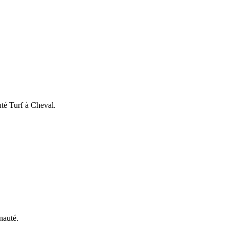
uté Turf à Cheval.
nauté.