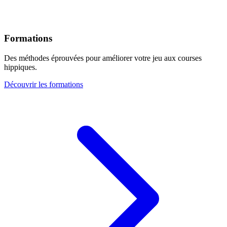
Formations
Des méthodes éprouvées pour améliorer votre jeu aux courses
hippiques.
Découvrir les formations