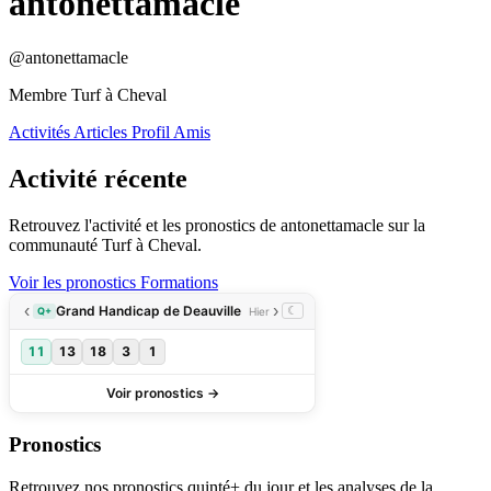
antonettamacle
@antonettamacle
Membre Turf à Cheval
Activités
Articles
Profil
Amis
Activité récente
Retrouvez l'activité et les pronostics de antonettamacle sur la
communauté Turf à Cheval.
Voir les pronostics
Formations
Pronostics
Retrouvez nos pronostics quinté+ du jour et les analyses de la