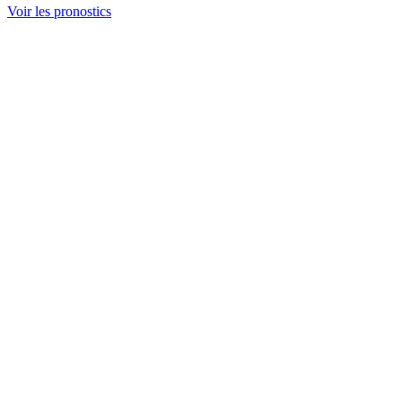
Voir les pronostics