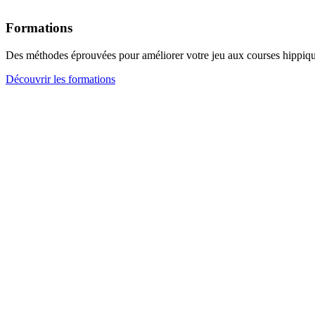
Formations
Des méthodes éprouvées pour améliorer votre jeu aux courses hippiqu
Découvrir les formations