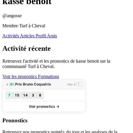
kasse benoit
@angosse
Membre Turf à Cheval
Activités
Articles
Profil
Amis
Activité récente
Retrouvez l'activité et les pronostics de kasse benoit sur la
communauté Turf à Cheval.
Voir les pronostics
Formations
Pronostics
Retrouvez nos pronostics quinté+ du jour et les analyses de la