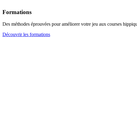
Formations
Des méthodes éprouvées pour améliorer votre jeu aux courses hippiqu
Découvrir les formations