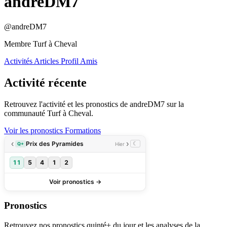
andreDM7
@andreDM7
Membre Turf à Cheval
Activités
Articles
Profil
Amis
Activité récente
Retrouvez l'activité et les pronostics de andreDM7 sur la
communauté Turf à Cheval.
Voir les pronostics
Formations
Pronostics
Retrouvez nos pronostics quinté+ du jour et les analyses de la