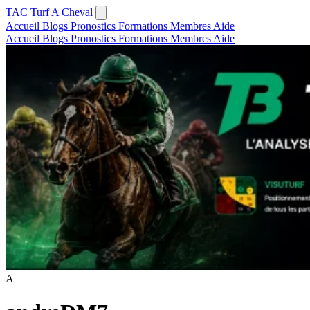
TAC
Turf A Cheval
Accueil
Blogs
Pronostics
Formations
Membres
Aide
Accueil
Blogs
Pronostics
Formations
Membres
Aide
A