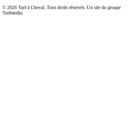
© 2026 Turf à Cheval. Tous droits réservés. Un site du groupe
Turfmedia.