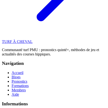
TURF
À CHEVAL
Communauté turf PMU : pronostics quinté+, méthodes de jeu et
actualités des courses hippiques.
Navigation
Accueil
Blogs
Pronostics
Formations
Membres
Aide
Informations