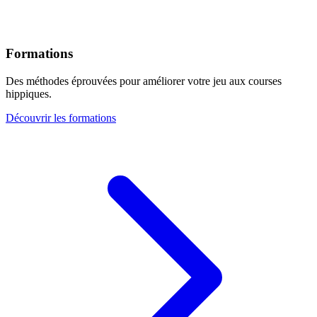
Formations
Des méthodes éprouvées pour améliorer votre jeu aux courses
hippiques.
Découvrir les formations