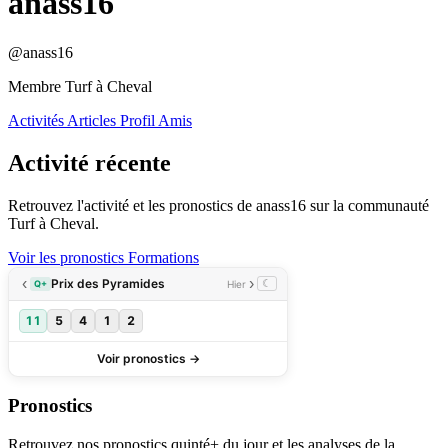
anass16
@anass16
Membre Turf à Cheval
Activités
Articles
Profil
Amis
Activité récente
Retrouvez l'activité et les pronostics de anass16 sur la communauté
Turf à Cheval.
Voir les pronostics
Formations
Pronostics
Retrouvez nos pronostics quinté+ du jour et les analyses de la