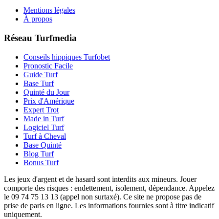
Mentions légales
À propos
Réseau Turfmedia
Conseils hippiques Turfobet
Pronostic Facile
Guide Turf
Base Turf
Quinté du Jour
Prix d'Amérique
Expert Trot
Made in Turf
Logiciel Turf
Turf à Cheval
Base Quinté
Blog Turf
Bonus Turf
Les jeux d'argent et de hasard sont interdits aux mineurs. Jouer
comporte des risques : endettement, isolement, dépendance. Appelez
le 09 74 75 13 13 (appel non surtaxé). Ce site ne propose pas de
prise de paris en ligne. Les informations fournies sont à titre indicatif
uniquement.