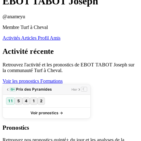
EBOT TABOT Joseph
@anameyu
Membre Turf à Cheval
Activités
Articles
Profil
Amis
Activité récente
Retrouvez l'activité et les pronostics de EBOT TABOT Joseph sur
la communauté Turf à Cheval.
Voir les pronostics
Formations
Pronostics
Retrouvez nos pronostics quinté+ du jour et les analyses de la