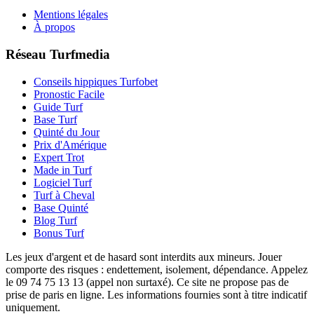
Mentions légales
À propos
Réseau Turfmedia
Conseils hippiques Turfobet
Pronostic Facile
Guide Turf
Base Turf
Quinté du Jour
Prix d'Amérique
Expert Trot
Made in Turf
Logiciel Turf
Turf à Cheval
Base Quinté
Blog Turf
Bonus Turf
Les jeux d'argent et de hasard sont interdits aux mineurs. Jouer
comporte des risques : endettement, isolement, dépendance. Appelez
le 09 74 75 13 13 (appel non surtaxé). Ce site ne propose pas de
prise de paris en ligne. Les informations fournies sont à titre indicatif
uniquement.