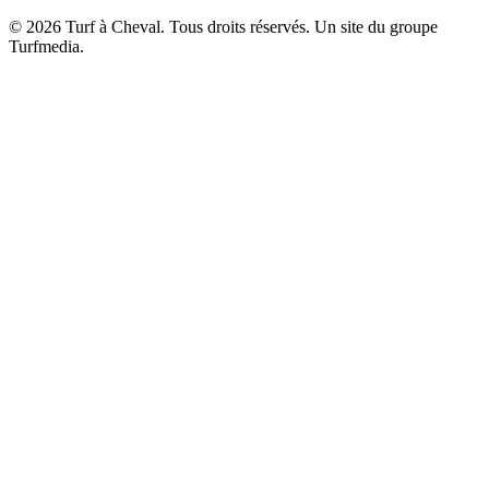
© 2026 Turf à Cheval. Tous droits réservés. Un site du groupe
Turfmedia.