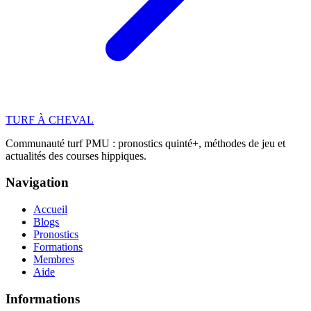
TURF
À CHEVAL
Communauté turf PMU : pronostics quinté+, méthodes de jeu et
actualités des courses hippiques.
Navigation
Accueil
Blogs
Pronostics
Formations
Membres
Aide
Informations