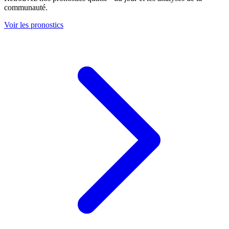
communauté.
Voir les pronostics