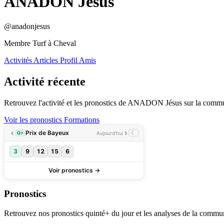
ANADON Jésus
@anadonjesus
Membre Turf à Cheval
Activités
Articles
Profil
Amis
Activité récente
Retrouvez l'activité et les pronostics de ANADON Jésus sur la comm
Voir les pronostics
Formations
Pronostics
Retrouvez nos pronostics quinté+ du jour et les analyses de la commu