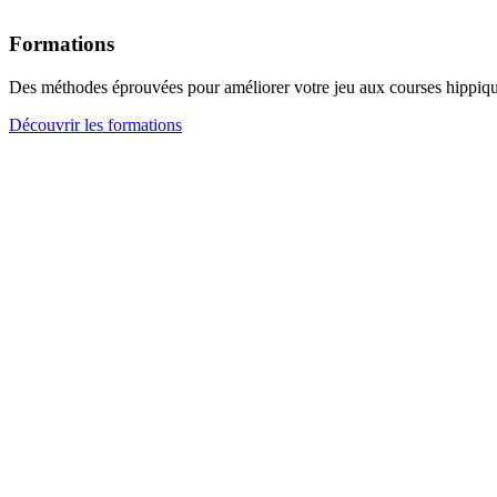
Formations
Des méthodes éprouvées pour améliorer votre jeu aux courses hippiqu
Découvrir les formations