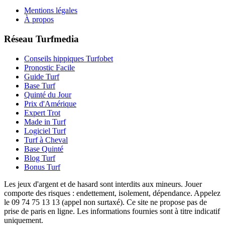
Mentions légales
À propos
Réseau Turfmedia
Conseils hippiques Turfobet
Pronostic Facile
Guide Turf
Base Turf
Quinté du Jour
Prix d'Amérique
Expert Trot
Made in Turf
Logiciel Turf
Turf à Cheval
Base Quinté
Blog Turf
Bonus Turf
Les jeux d'argent et de hasard sont interdits aux mineurs. Jouer
comporte des risques : endettement, isolement, dépendance. Appelez
le 09 74 75 13 13 (appel non surtaxé). Ce site ne propose pas de
prise de paris en ligne. Les informations fournies sont à titre indicatif
uniquement.