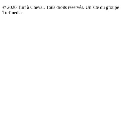
© 2026 Turf à Cheval. Tous droits réservés. Un site du groupe
Turfmedia.