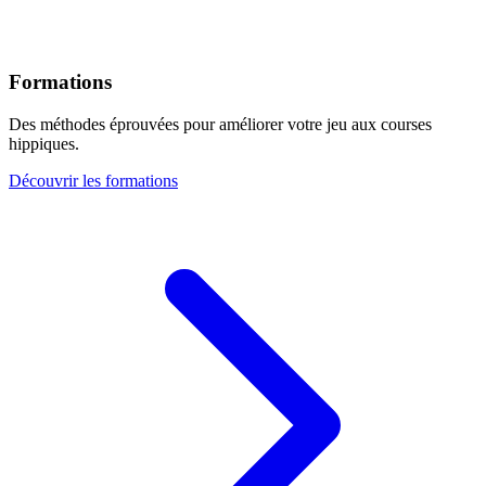
Formations
Des méthodes éprouvées pour améliorer votre jeu aux courses
hippiques.
Découvrir les formations