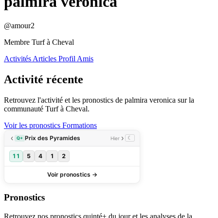
palmira veronica
@amour2
Membre Turf à Cheval
Activités
Articles
Profil
Amis
Activité récente
Retrouvez l'activité et les pronostics de palmira veronica sur la
communauté Turf à Cheval.
Voir les pronostics
Formations
Pronostics
Retrouvez nos pronostics quinté+ du jour et les analyses de la