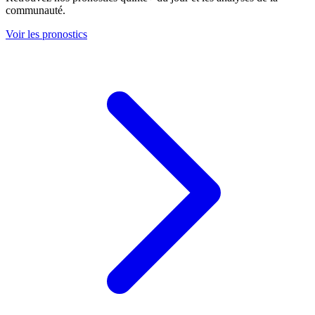
communauté.
Voir les pronostics