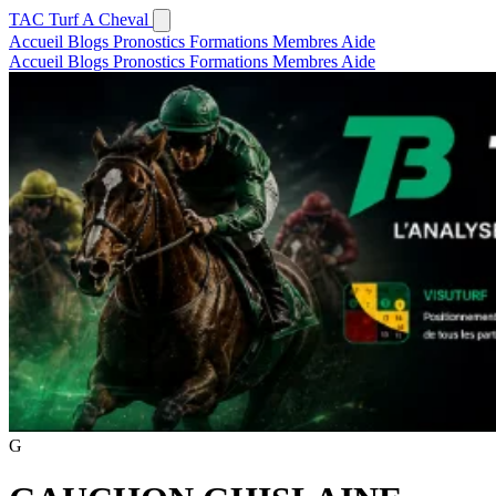
TAC
Turf A Cheval
Accueil
Blogs
Pronostics
Formations
Membres
Aide
Accueil
Blogs
Pronostics
Formations
Membres
Aide
G