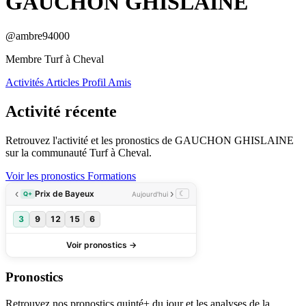
GAUCHON GHISLAINE
@ambre94000
Membre Turf à Cheval
Activités
Articles
Profil
Amis
Activité récente
Retrouvez l'activité et les pronostics de GAUCHON GHISLAINE
sur la communauté Turf à Cheval.
Voir les pronostics
Formations
Pronostics
Retrouvez nos pronostics quinté+ du jour et les analyses de la