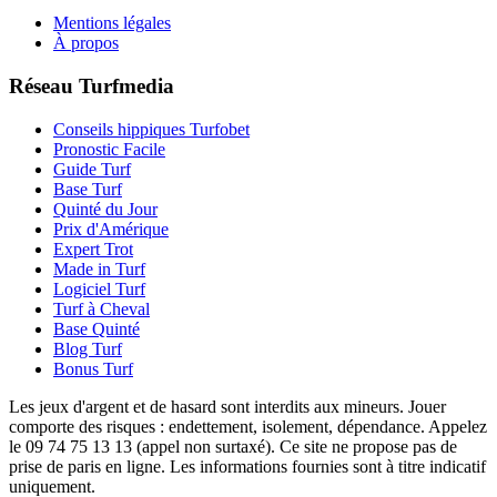
Mentions légales
À propos
Réseau Turfmedia
Conseils hippiques Turfobet
Pronostic Facile
Guide Turf
Base Turf
Quinté du Jour
Prix d'Amérique
Expert Trot
Made in Turf
Logiciel Turf
Turf à Cheval
Base Quinté
Blog Turf
Bonus Turf
Les jeux d'argent et de hasard sont interdits aux mineurs. Jouer
comporte des risques : endettement, isolement, dépendance. Appelez
le 09 74 75 13 13 (appel non surtaxé). Ce site ne propose pas de
prise de paris en ligne. Les informations fournies sont à titre indicatif
uniquement.