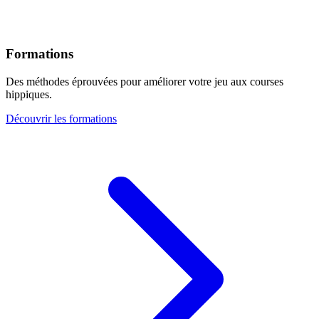
Formations
Des méthodes éprouvées pour améliorer votre jeu aux courses
hippiques.
Découvrir les formations